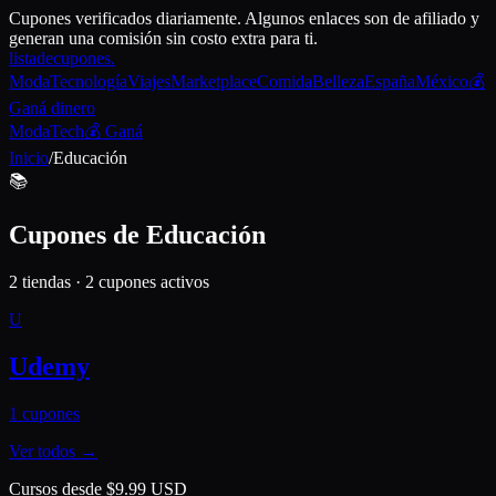
Cupones verificados diariamente. Algunos enlaces son de afiliado y
generan una comisión sin costo extra para ti.
lista
de
cupones
.
Moda
Tecnología
Viajes
Marketplace
Comida
Belleza
España
México
💰
Ganá dinero
Moda
Tech
💰 Ganá
Inicio
/
Educación
📚
Cupones de
Educación
2
tiendas ·
2
cupones activos
U
Udemy
1
cupones
Ver todos →
Cursos desde $9.99 USD