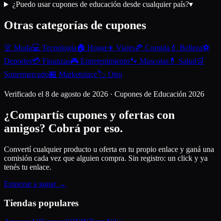
¿Puedo usar cupones de educación desde cualquier país?
▾
Otras categorías de cupones
👗
Moda
💻
Tecnología
🏠
Hogar
✈️
Viajes
🍕
Comida
💄
Belleza
⚽
Deportes
💳
Finanzas
🎮
Entretenimiento
🐾
Mascotas
💊
Salud
🛒
Supermercado
🏪
Marketplace
🏷️
Otro
Verificado el
8 de agosto de 2026
· Cupones de
Educación
2026
¿Compartís cupones y ofertas con
amigos?
Cobrá por eso.
Convertí cualquier producto u oferta en tu propio enlace y ganá una
comisión cada vez que alguien compra. Sin registro: un click y ya
tenés tu enlace.
Empezar a ganar →
Tiendas populares