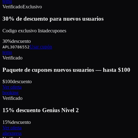
temu
Verificado
Exclusivo
30% de descuento para nuevos usuarios
Codigo exclusivo listadecupones
30%
descuento
Usar cupón
APL30786552
temu
Verificado
Paquete de cupones nuevos usuarios — hasta $100
$100
descuento
Ver oferta
booking
Verificado
15% descuento Genius Nivel 2
15%
descuento
Ver oferta
aliexpress