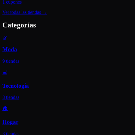
1
cupones
Ver todas las tiendas →
Categorías
👗
Moda
9
tiendas
💻
Tecnología
8
tiendas
🏠
Hogar
3
tiendas