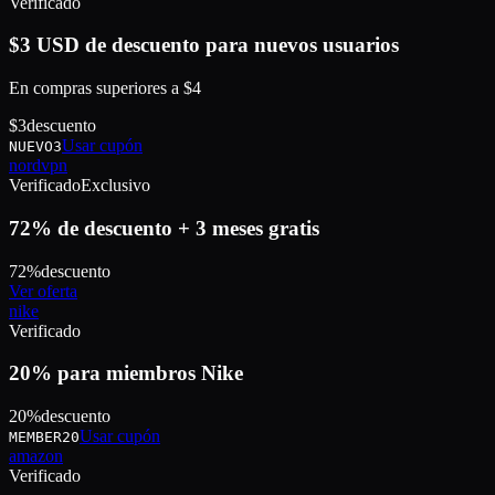
Verificado
$3 USD de descuento para nuevos usuarios
En compras superiores a $4
$3
descuento
Usar cupón
NUEVO3
nordvpn
Verificado
Exclusivo
72% de descuento + 3 meses gratis
72%
descuento
Ver oferta
nike
Verificado
20% para miembros Nike
20%
descuento
Usar cupón
MEMBER20
amazon
Verificado