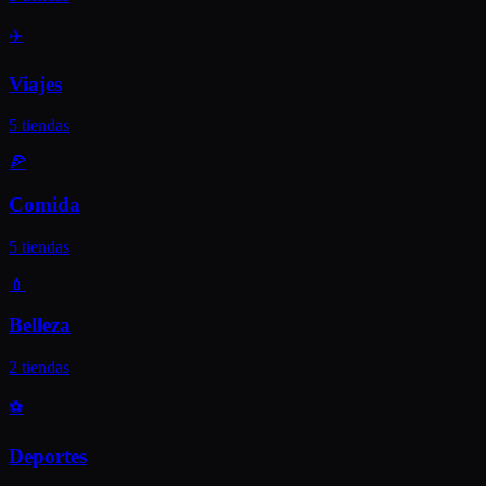
✈️
Viajes
5
tiendas
🍕
Comida
5
tiendas
💄
Belleza
2
tiendas
⚽
Deportes