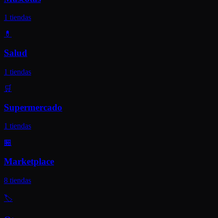
1
tiendas
💊
Salud
1
tiendas
🛒
Supermercado
1
tiendas
🏪
Marketplace
8
tiendas
🏷️