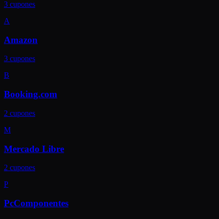
3
cupones
A
Amazon
3
cupones
B
Booking.com
2
cupones
M
Mercado Libre
2
cupones
P
PcComponentes