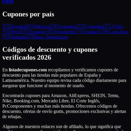
Otro
Cupones por país
🇪🇸
España
🇲🇽
México
🇦🇷
Argentina
🇨🇴
Colombia
🇨🇱
Chile
🇵🇪
Perú
🇪🇨
Ecuador
🇻🇪
Venezuela
🇺🇾
Uruguay
🇨🇷
Costa Rica
🇵🇦
Panamá
🇩🇴
Rep. Dominicana
Códigos de descuento y cupones
verificados 2026
En
listadecupones.com
recopilamos y verificamos cupones de
descuento para las tiendas más populares de España y
Latinoamérica. Nuestro equipo revisa cada código diariamente para
asegurar que funcione al momento de usarlo.
Encontrarás cupones para Amazon, AliExpress, SHEIN, Temu,
Nike, Booking.com, Mercado Libre, El Corte Inglés,
PcComponentes y muchas más tiendas. Ofrecemos códigos de
descuento, ofertas de envío gratis, promociones exclusivas y alertas
de rebajas.
Algunos de nuestros enlaces son de afiliado, lo que significa que