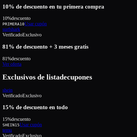
10% de descuento en tu primera compra
10%
descuento
Usar cupón
PRIMERA10
surfshark
Verificado
Exclusivo
81% de descuento + 3 meses gratis
81%
descuento
Ver oferta
Exclusivos de listadecupones
shein
Verificado
Exclusivo
15% de descuento en todo
15%
descuento
Usar cupón
SHEIN15
temu
Verificado
Exclusivo