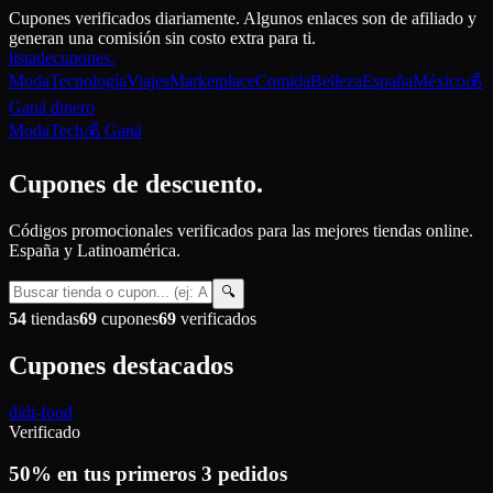
Cupones verificados diariamente. Algunos enlaces son de afiliado y
generan una comisión sin costo extra para ti.
lista
de
cupones
.
Moda
Tecnología
Viajes
Marketplace
Comida
Belleza
España
México
💰
Ganá dinero
Moda
Tech
💰 Ganá
Cupones de descuento
.
Códigos promocionales verificados para las mejores tiendas online.
España y Latinoamérica.
🔍
54
tiendas
69
cupones
69
verificados
Cupones destacados
didi-food
Verificado
50% en tus primeros 3 pedidos