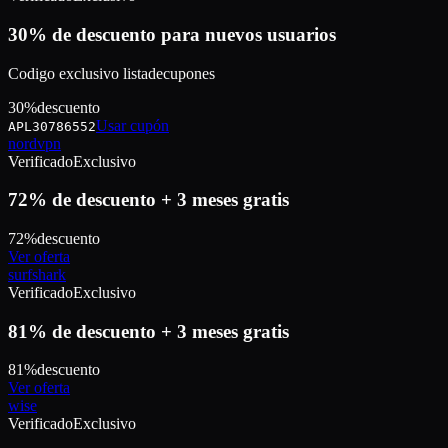
30% de descuento para nuevos usuarios
Codigo exclusivo listadecupones
30%
descuento
Usar cupón
APL30786552
nordvpn
Verificado
Exclusivo
72% de descuento + 3 meses gratis
72%
descuento
Ver oferta
surfshark
Verificado
Exclusivo
81% de descuento + 3 meses gratis
81%
descuento
Ver oferta
wise
Verificado
Exclusivo