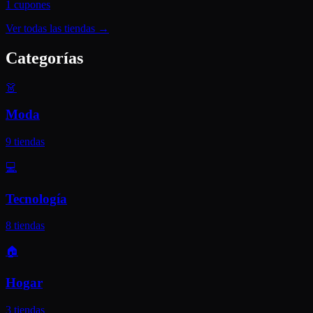
1
cupones
Ver todas las tiendas →
Categorías
👗
Moda
9
tiendas
💻
Tecnología
8
tiendas
🏠
Hogar
3
tiendas