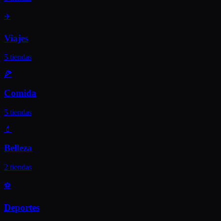
✈️
Viajes
5
tiendas
🍕
Comida
5
tiendas
💄
Belleza
2
tiendas
⚽
Deportes