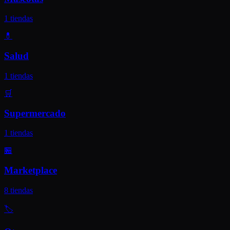
1
tiendas
💊
Salud
1
tiendas
🛒
Supermercado
1
tiendas
🏪
Marketplace
8
tiendas
🏷️