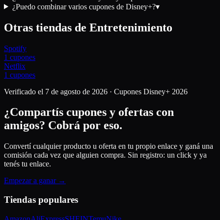
¿Puedo combinar varios cupones de Disney+?
▾
Otras tiendas de
Entretenimiento
Spotify
1
cupones
Netflix
1
cupones
Verificado el
7 de agosto de 2026
· Cupones
Disney+
2026
¿Compartís cupones y ofertas con
amigos?
Cobrá por eso.
Convertí cualquier producto u oferta en tu propio enlace y ganá una
comisión cada vez que alguien compra. Sin registro: un click y ya
tenés tu enlace.
Empezar a ganar →
Tiendas populares
Amazon
AliExpress
SHEIN
Temu
Nike