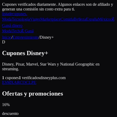
Cupones verificados diariamente. Algunos enlaces son de afiliado y
generan una comisión sin costo extra para ti.
lista
de
cupones
.
Moda
Tecnología
Viajes
Marketplace
Comida
Belleza
España
México
💰
Ganá dinero
Moda
Tech
💰 Ganá
Inicio
/
Entretenimiento
/
Disney+
D
Cupones
Disney+
Disney, Pixar, Marvel, Star Wars y National Geographic en
streaming.
1
cupones
1
verificados
disneyplus.com
ES
MX
AR
CO
CL
PE
Ofertas y promociones
16%
descuento