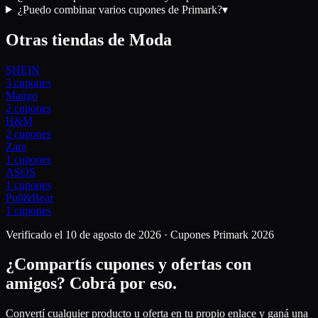
¿Puedo combinar varios cupones de Primark?
▾
Otras tiendas de
Moda
SHEIN
3
cupones
Mango
2
cupones
H&M
2
cupones
Zara
1
cupones
ASOS
1
cupones
Pull&Bear
1
cupones
Verificado el
10 de agosto de 2026
· Cupones
Primark
2026
¿Compartís cupones y ofertas con
amigos?
Cobrá por eso.
Convertí cualquier producto u oferta en tu propio enlace y ganá una