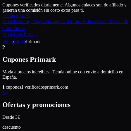
Cupones verificados diariamente. Algunos enlaces son de afiliado y
generan una comisión sin costo extra para ti.
lista
de
cupones
.
Moda
Tecnología
Viajes
Marketplace
Comida
Belleza
España
México
💰
Ganá dinero
Moda
Tech
💰 Ganá
Inicio
/
Moda
/
Primark
P
Cupones
Primark
Moda a precios increíbles. Tienda online con envío a domicilio en
España.
1
cupones
1
verificados
primark.com
ES
Ofertas y promociones
Desde 3€
descuento