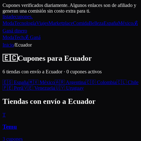
Cupones verificados diariamente. Algunos enlaces son de afiliado y
generan una comisión sin costo extra para ti.
lista
de
cupones
.
Moda
Tecnología
Viajes
Marketplace
Comida
Belleza
España
México
💰
Ganá dinero
Moda
Tech
💰 Ganá
Inicio
/
Ecuador
🇪🇨
Cupones para
Ecuador
6
tiendas con envío a
Ecuador
·
0
cupones activos
🇪🇸
España
🇲🇽
México
🇦🇷
Argentina
🇨🇴
Colombia
🇨🇱
Chile
🇵🇪
Perú
🇻🇪
Venezuela
🇺🇾
Uruguay
Tiendas con envío a
Ecuador
T
Temu
3
cupones