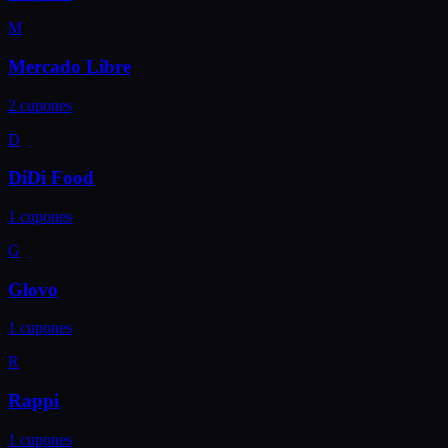
M
Mercado Libre
2
cupones
D
DiDi Food
1
cupones
G
Glovo
1
cupones
R
Rappi
1
cupones