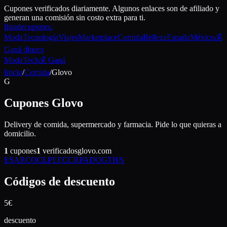
Cupones verificados diariamente. Algunos enlaces son de afiliado y
generan una comisión sin costo extra para ti.
lista
de
cupones
.
Moda
Tecnología
Viajes
Marketplace
Comida
Belleza
España
México
💰
Ganá dinero
Moda
Tech
💰 Ganá
Inicio
/
Comida
/
Glovo
G
Cupones
Glovo
Delivery de comida, supermercado y farmacia. Pide lo que quieras a
domicilio.
1
cupones
1
verificados
glovo.com
ES
AR
CO
CL
PE
EC
CR
PA
DO
GT
HN
Códigos de descuento
5€
descuento